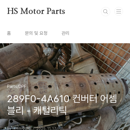
본문 바로가기
HS Motor Parts
홈
문의 및 요청
관리
Parts/DPF
289F0-4A610 컨버터 어셈
블리 - 캐털리틱
by 더빠쓰주인장
2025. 11. 17.