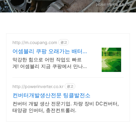
http://m.coupang.com
광고
어셈블리 쿠팡 오래가는 배터
리 효율
막강한 힘으로 어떤 작업도 빠르
게! 어셈블리 지금 쿠팡에서 만나
보세요. 선 없이 자유로운 기타 전
동공구, 편리함을 지금 쿠팡에서
경험하세요.
http://powerinverter.co.kr
광고
컨버터개발생산전문 팅클발전소
컨버터 개발 생산 전문기업. 차량 장비 DC컨버터,
태양광 인버터, 충전컨트롤러.